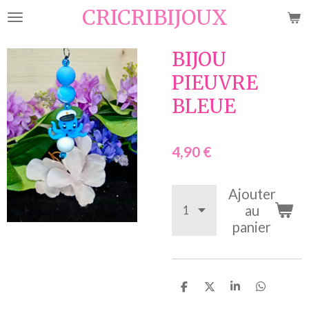
CRICRIBIJOUX
Passer
au
contenu
BIJOU
principal
PIEUVRE
BLEUE
4,90 €
Ajouter
au
panier
P
P
P
P
a
a
a
a