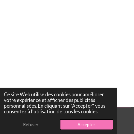
g
g
g
g
e
e
e
e
r
r
r
r
Ce site Web utilise des cookies pour améliorer
votre expérience et afficher des publicités
personnalisées. En cliquant sur "Accepter", vous
consentez à l'utilisation de tous les cookies.
© 2026 CRICRIBIJOUX
Refuser
Accepter
Propulsé par
Webador