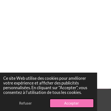
g
g
g
g
e
e
e
e
r
r
r
r
Ce site Web utilise des cookies pour améliorer
votre expérience et afficher des publicités
personnalisées. En cliquant sur "Accepter", vous
consentez à l'utilisation de tous les cookies.
© 2026 CRICRIBIJOUX
Refuser
Accepter
Propulsé par
Webador