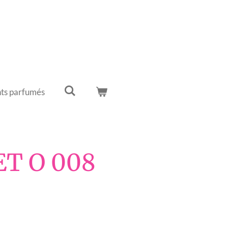
ts parfumés
T O 008