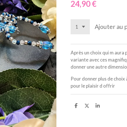
24,90 €
Ajouter au 
Après un choix qui m aura p
variante avec ces magnifiqu
donner une autre dimensio
Pour donner plus de choix à
pour le plaisir d offrir
P
P
P
a
a
a
r
r
r
t
t
t