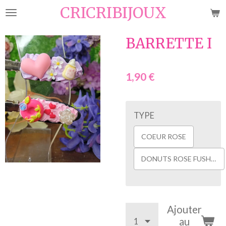
CRICRIBIJOUX
Passer
au
contenu
BARRETTE I
principal
1,90 €
TYPE
COEUR ROSE
DONUTS ROSE FUSHIA
Ajouter
au