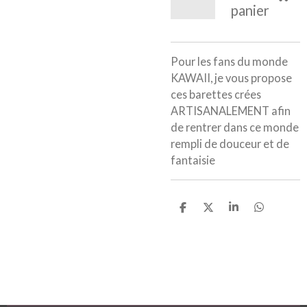
panier
Pour les fans du monde
KAWAII, je vous propose
ces barettes crées
ARTISANALEMENT afin
de rentrer dans ce monde
rempli de douceur et de
fantaisie
P
P
P
P
a
a
a
a
r
r
r
r
t
t
t
t
a
a
a
a
g
g
g
g
e
e
e
e
r
r
r
r